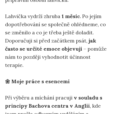
Lahvička vydrží zhruba
1 měsíc
. Po jejím
dopotřebování se společně ohlédneme, co
se změnilo a co je třeba ještě doladit.
Doporučuji si před začátkem psát,
jak
často se určité emoce objevují
– pomůže
nám to později vyhodnotit účinnost
terapie.
🌼 Moje práce s esencemi
Při výběru a míchání pracuji
v souladu s
principy Bachova centra v Anglii
, kde
jsem prošla odborným vzděláním a