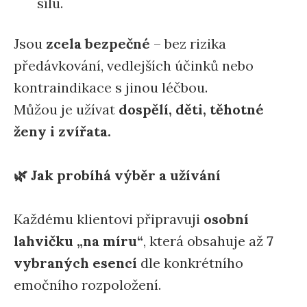
sílu.
Jsou
zcela bezpečné
– bez rizika
předávkování, vedlejších účinků nebo
kontraindikace s jinou léčbou.
Můžou je užívat
dospělí, děti, těhotné
ženy i zvířata.
🌿 Jak probíhá výběr a užívání
Každému klientovi připravuji
osobní
lahvičku „na míru“
, která obsahuje až
7
vybraných esencí
dle konkrétního
emočního rozpoložení.