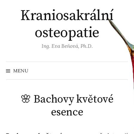
Přejít
Kraniosakrální
k
obsahu
osteopatie
webu
Ing. Eva Beňová, Ph.D.
MENU
🌸 Bachovy květové
esence